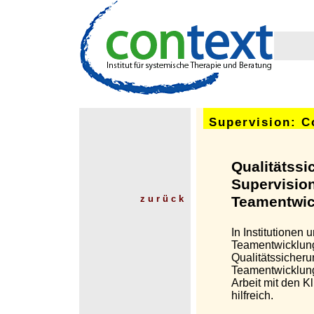
Supervision: C
Qualitätss
Supervisio
z u r ü c k
Teamentwic
In Institutionen
Teamentwicklung 
Qualitätssicher
Teamentwicklung
Arbeit mit den K
hilfreich.